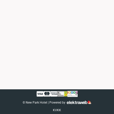
©
New Park Hotel
| Powered by
KVKK