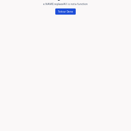
e.NAME.replaceAll is not a function
Tekrar Dene